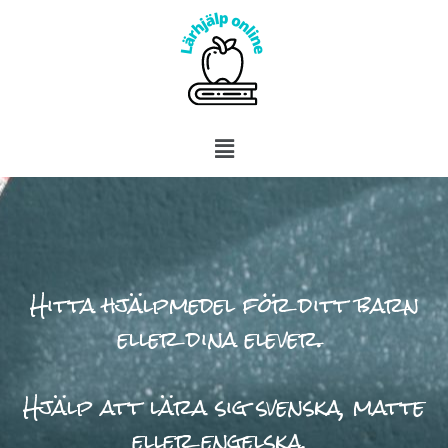
Hitta hjälpmedel för ditt barn
eller dina elever.
Hjälp att lära sig svenska, matte
eller engelska.