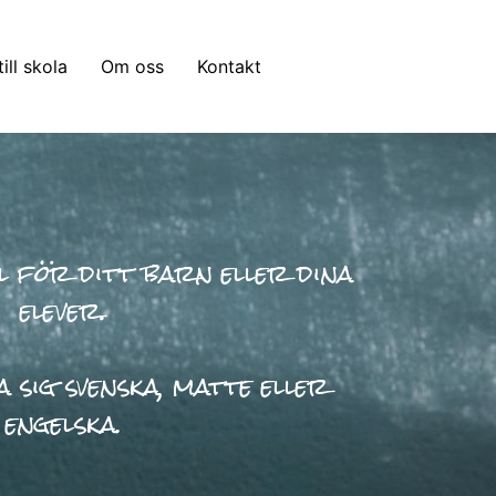
till skola
Om oss
Kontakt
l för ditt barn eller dina
elever.
 sig svenska, matte eller
engelska.