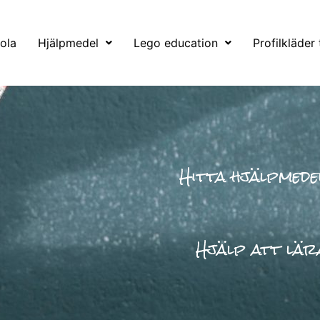
ola
Hjälpmedel
Lego education
Profilkläder 
Hitta hjälpmede
Hjälp att lära