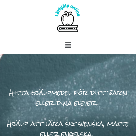
Hitta hjälpmedel för ditt barn
eller dina elever.
Hjälp att lära sig svenska, matte
eller engelska.